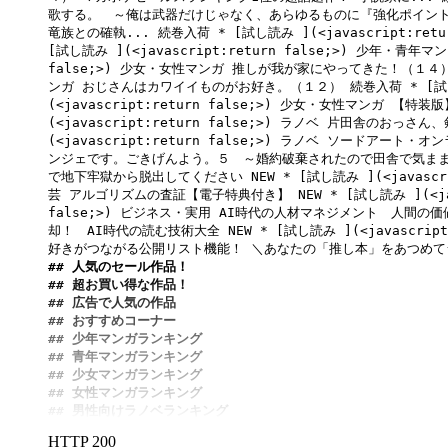
歌する。　～俺は武器だけじゃなく、あらゆるものに『強化ポイント
竜族との確執... 続巻入荷 * 
[試し読み ](<javascript:retu
[試し読み ](<javascript:return false;>)
 少年・青年マン
false;>)
 少女・女性マンガ 推しが我が家にやってきた！（１４）
ンガ おじさんはカワイイものがお好き。（１２） 続巻入荷 * 
[試
(<javascript:return false;>)
 少女・女性マンガ 【特装
(<javascript:return false;>)
 ラノベ 片田舎のおっさん、
(<javascript:return false;>)
 ラノベ ソードアート・オン
ンジェです。ごきげんよう。５　～婚約破棄されたので田舎で気まま
で地下牢獄から脱出してください NEW * 
[試し読み ](<javascri
芸 アルゴリズムの査証【電子特典付き】 NEW * 
[試し読み ](<ja
false;>)
 ビジネス・実用 AI時代の人材マネジメント　人間の価値
却！　AI時代の読む技術大全 NEW * 
[試し読み ](<javascript:
## 人気のセール作品！
## 超お買い得な作品！
## 広告で人気の作品
## おすすめコーナー
## 少年マンガランキング
## 青年マンガランキング
## 少女マンガランキング
## 女性マンガランキング
## 男性向けラノベランキング
HTTP 200