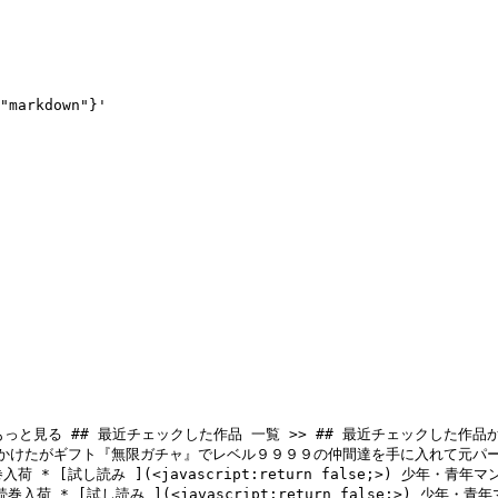
"markdown"}'
っと見る ## 最近チェックした作品 一覧 >> ## 最近チェックした作品か
れかけたがギフト『無限ガチャ』でレベル９９９９の仲間達を手に入れて元パー
入荷 * 
[試し読み ](<javascript:return false;>)
 少年・青年マ
巻入荷 * 
[試し読み ](<javascript:return false;>)
 少年・青年