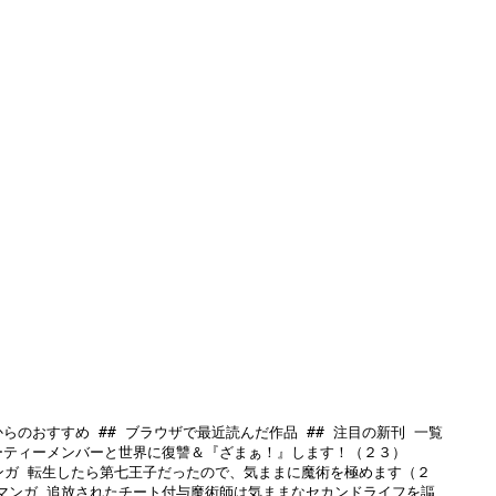
らのおすすめ ## ブラウザで最近読んだ作品 ## 注目の新刊 一覧 
ティーメンバーと世界に復讐＆『ざまぁ！』します！（２３） 
ンガ 転生したら第七王子だったので、気ままに魔術を極めます（２
マンガ 追放されたチート付与魔術師は気ままなセカンドライフを謳