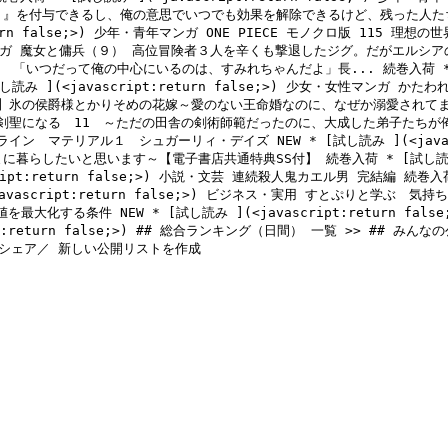
』を付与できるし、俺の意思でいつでも効果を解除できるけど、残った人た
rn false;>)
ガ 魔女と傭兵（９） 高位冒険者３人を辛くも撃退したジグ。だがエルシアの“
 「いつだって俺の中心にいるのは、すみれちゃんだよ」長... 続巻入荷 *
し読み ](<javascript:return false;>)
 少女・女性マンガ かたわれ
版】氷の侯爵様とかりそめの花嫁～愛のない王命婚なのに、なぜか溺愛されてま
剣聖になる　11　～ただの田舎の剣術師範だったのに、大成した弟子たちが俺
ライン　マテリアル１　シュガーリィ・デイズ NEW * 
[試し読み ](<javas
に暮らしたいと思います～【電子書店共通特典SS付】 続巻入荷 * 
[試し読み
pt:return false;>)
 小説・文芸 連続殺人鬼カエル男 完結編 続巻入荷
vascript:return false;>)
 ビジネス・実用 すとぷりと学ぶ　気持ちが
を最大化する条件 NEW * 
[試し読み ](<javascript:return false
return false;>)
 ## 総合ランキング（日間） 一覧 >> ## みんな