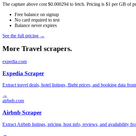
The capture above cost $0.000294 to fetch. Pricing is $1 per GB of pre
Free balance on signup
No card required to test
Balance never expires
See the full pricing →
More Travel scrapers.
expedia.com
Expedia Scraper
Extract travel deals, hotel listings, flight prices, and booking data fro
→
airbnb.com
Airbnb Scraper
Extract Airbnb listings, pricing, host info, reviews, and availability fr
→