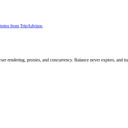
 photos from TripAdvisor.
rowser rendering, proxies, and concurrency. Balance never expires, and 