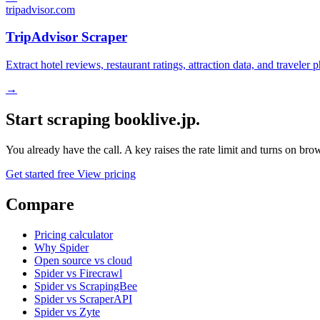
tripadvisor.com
TripAdvisor Scraper
Extract hotel reviews, restaurant ratings, attraction data, and traveler
→
Start scraping booklive.jp.
You already have the call. A key raises the rate limit and turns on b
Get started free
View pricing
Compare
Pricing calculator
Why Spider
Open source vs cloud
Spider vs Firecrawl
Spider vs ScrapingBee
Spider vs ScraperAPI
Spider vs Zyte