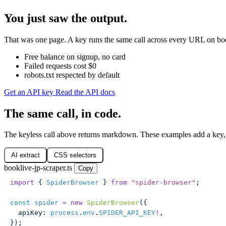
You just saw the output.
That was one page. A key runs the same call across every URL on book
Free balance on signup, no card
Failed requests cost $0
robots.txt respected by default
Get an API key
Read the API docs
The same call, in code.
The keyless call above returns markdown. These examples add a key, 
AI extract
CSS selectors
booklive-jp-scraper.ts
Copy
import
 { 
SpiderBrowser
 } 
from
 "
spider-browser
"
;
const
 spider
 =
 new
 SpiderBrowser
({
  apiKey
:
 process
.
env
.
SPIDER_API_KEY
!
,
});