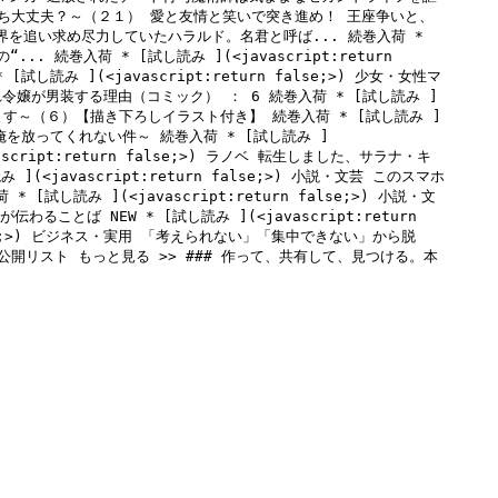
ち大丈夫？～（２１） 愛と友情と笑いで突き進め！ 王座争いと、
 少年・青年マンガ ONE PIECE モノクロ版 115 理想の世界を追い求め尽力していたハラルド。名君と呼ば... 続巻入荷 * 
... 続巻入荷 * 
[試し読み ](<javascript:return 
 
[試し読み ](<javascript:return false;>)
 少女・女性マ
令嬢が男装する理由（コミック） ： 6 続巻入荷 * 
[試し読み ]
す～（６）【描き下ろしイラスト付き】 続巻入荷 * 
[試し読み ]
を放ってくれない件～ 続巻入荷 * 
[試し読み ]
cript:return false;>)
 ラノベ 転生しました、サラナ・キ
 ](<javascript:return false;>)
 小説・文芸 このスマホ
 * 
[試し読み ](<javascript:return false;>)
 小説・文
伝わることば NEW * 
[試し読み ](<javascript:return 
;>)
 ビジネス・実用 「考えられない」「集中できない」から脱
の公開リスト もっと見る >> ### 作って、共有して、見つける。本