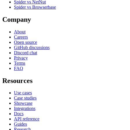
Spider vs NetNut
Spider vs Browserbase
Company
About
Careers
Open source
GitHub discussions
Discord chat
Privacy
Terms
FAQ
Resources
Use cases
Case studies
Showcase
Integrations
Docs
API reference
Guides
Research