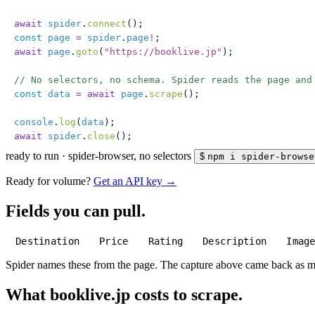
await
 spider
.
connect
();
const
 page
 =
 spider
.
page
!
;
await
 page
.
goto
(
"
https://booklive.jp
"
);
// No selectors, no schema. Spider reads the page and
const
 data
 =
 await
 page
.
scrape
();
console
.
log
(
data
);
await
 spider
.
close
();
ready to run
·
spider-browser, no selectors
$
npm i spider-browse
Ready for volume?
Get an API key →
Fields you can pull.
Destination
Price
Rating
Description
Imag
Spider names these from the page. The capture above came back as 
What booklive.jp costs to scrape.