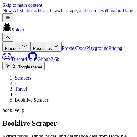
Skip to main content
New
AI Studio
add-on. Crawl, scrape, and search with natural langu
Spider
Proxies
Docs
Playground
Pricing
Products
Resources
Discord
Github
2.6k
Toggle theme
Scrapers
/
Travel
/
Booklive Scraper
booklive.jp
Booklive Scraper
Extract travel listings, prices, and destination data from Booklive.