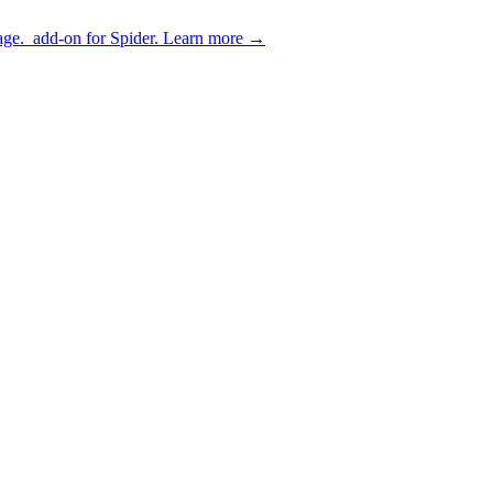
age.
add-on for Spider.
Learn more
→