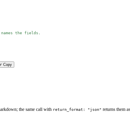
 names the fields.
r
Copy
e
markdown; the same call with
returns them as
return_format: "json"