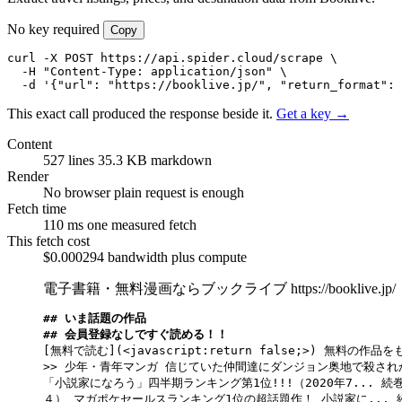
No key required
Copy
curl -X POST https://api.spider.cloud/scrape \

  -H "Content-Type: application/json" \

  -d '{"url": "https://booklive.jp/", "return_format": 
This exact call produced the response beside it.
Get a key →
Content
527 lines
35.3 KB markdown
Render
No browser
plain request is enough
Fetch time
110 ms
one measured fetch
This fetch cost
$0.000294
bandwidth plus compute
電子書籍・無料漫画ならブックライブ
https://booklive.jp/
## いま話題の作品
## 会員登録なしですぐ読める！！
[無料で読む](<javascript:return false;>)
 無料の作品をも
>> 少年・青年マンガ 信じていた仲間達にダンジョン奥地で殺さ
「小説家になろう」四半期ランキング第1位!!!（2020年7... 続巻
４） マガポケセールスランキング1位の超話題作！ 小説家に... 続