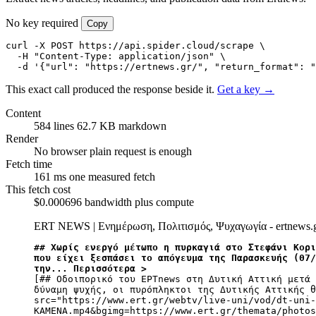
No key required
Copy
curl -X POST https://api.spider.cloud/scrape \

  -H "Content-Type: application/json" \

  -d '{"url": "https://ertnews.gr/", "return_format": "
This exact call produced the response beside it.
Get a key →
Content
584 lines
62.7 KB markdown
Render
No browser
plain request is enough
Fetch time
161 ms
one measured fetch
This fetch cost
$0.000696
bandwidth plus compute
ERT NEWS | Ενημέρωση, Πολιτισμός, Ψυχαγωγία - ertnews.
## Χωρίς ενεργό μέτωπο η πυρκαγιά στο Στεφάνι Κορι
που είχει ξεσπάσει το απόγευμα της Παρασκευής (07/
την... Περισσότερα >
[## Οδοιπορικό του ΕΡΤnews στη Δυτική Αττική μετά 
δύναμη ψυχής, οι πυρόπληκτοι της Δυτικής Αττικής θ
src="https://www.ert.gr/webtv/live-uni/vod/dt-uni-
KAMENA.mp4&bgimg=https://www.ert.gr/themata/photos