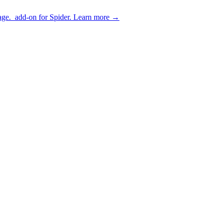
age.
add-on for Spider.
Learn more
→