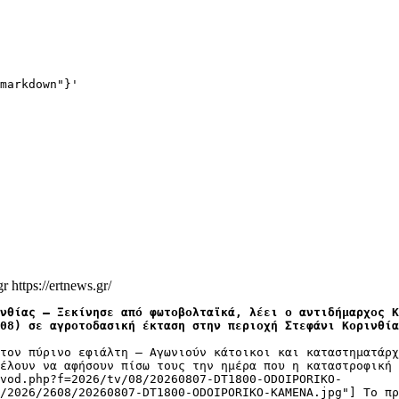
markdown"}'
gr
https://ertnews.gr/
νθίας – Ξεκίνησε από φωτοβολταϊκά, λέει ο αντιδήμαρχος Κ
08) σε αγροτοδασική έκταση στην περιοχή Στεφάνι Κορινθία
τον πύρινο εφιάλτη – Αγωνιούν κάτοικοι και καταστηματάρχ
έλουν να αφήσουν πίσω τους την ημέρα που η καταστροφική 
vod.php?f=2026/tv/08/20260807-DT1800-ODOIPORIKO-
/2026/2608/20260807-DT1800-ODOIPORIKO-KAMENA.jpg"] Το πρ