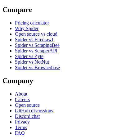
Compare
Pricing calculator
Why Spider
Open source vs cloud
Spider vs Firecrawl
Spider vs ScrapingBee
Spider vs ScraperAPI
Spider vs Zyte
Spider vs NetNut
Spider vs Browserbase
Company
About
Careers
Open source
GitHub discussions
Discord chat
Privacy
Terms
FAQ