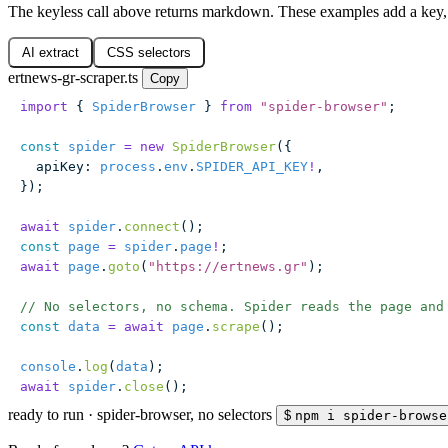
The keyless call above returns markdown. These examples add a key, 
AI extract
CSS selectors
ertnews-gr-scraper.ts
Copy
import
 { 
SpiderBrowser
 } 
from
 "
spider-browser
"
;
const
 spider
 =
 new
 SpiderBrowser
({
  apiKey
:
 process
.
env
.
SPIDER_API_KEY
!
,
});
await
 spider
.
connect
();
const
 page
 =
 spider
.
page
!
;
await
 page
.
goto
(
"
https://ertnews.gr
"
);
// No selectors, no schema. Spider reads the page and
const
 data
 =
 await
 page
.
scrape
();
console
.
log
(
data
);
await
 spider
.
close
();
ready to run
·
spider-browser, no selectors
$
npm i spider-browse