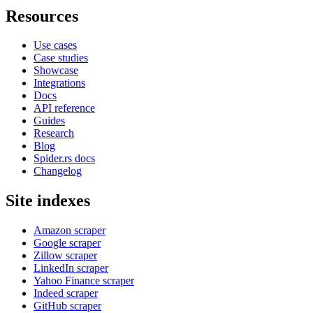
Resources
Use cases
Case studies
Showcase
Integrations
Docs
API reference
Guides
Research
Blog
Spider.rs docs
Changelog
Site indexes
Amazon scraper
Google scraper
Zillow scraper
LinkedIn scraper
Yahoo Finance scraper
Indeed scraper
GitHub scraper