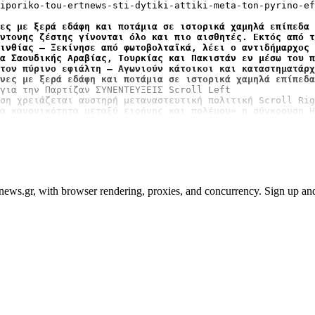
iporiko-tou-ertnews-sti-dytiki-attiki-meta-ton-pyrino-ef
ες με ξερά εδάφη και ποτάμια σε ιστορικά χαμηλά επίπεδα 
ντονης ζέστης γίνονται όλο και πιο αισθητές. Εκτός από τ
ινθίας – Ξεκίνησε από φωτοβολταϊκά, λέει ο αντιδήμαρχος 
α Σαουδικής Αραβίας, Τουρκίας και Πακιστάν εν μέσω του π
τον πύρινο εφιάλτη – Αγωνιούν κάτοικοι και καταστηματάρχ
νες με ξερά εδάφη και ποτάμια σε ιστορικά χαμηλά επίπεδα
για την Παρτίζαν ΣΥΝΕΝΤΕΥΞΕΙΣ Scroll Left

ση χρειάζεται αυστηρή μεταναστευτική πολιτική Scroll Rig
α κανονικότητα μεταξύ ειρήνης και πολέμου» η σύγκρουση Η
ews.gr, with browser rendering, proxies, and concurrency. Sign up and 