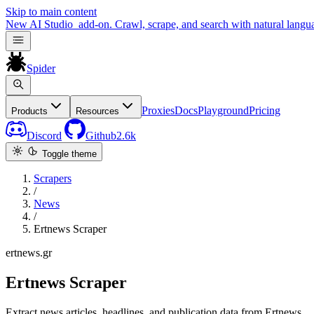
Skip to main content
New
AI Studio
add-on. Crawl, scrape, and search with natural langu
Spider
Proxies
Docs
Playground
Pricing
Products
Resources
Discord
Github
2.6k
Toggle theme
Scrapers
/
News
/
Ertnews Scraper
ertnews.gr
Ertnews Scraper
Extract news articles, headlines, and publication data from Ertnews.