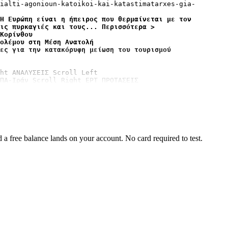
ialti-agonioun-katoikoi-kai-katastimatarxes-gia-
Η Ευρώπη είναι η ήπειρος που θερμαίνεται με τον 
ις πυρκαγιές και τους... Περισσότερα >
Κορίνθου
ολέμου στη Μέση Ανατολή
ες για την κατακόρυφη μείωση του τουρισμού
ht ΑΝΑΛΥΣΕΙΣ Scroll Left

ΠΑ-Ιράν Scroll Right ΕΡΤ ΠΡΟΤΑΣΕΙΣ
a free balance lands on your account. No card required to test.