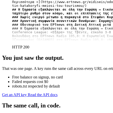
Περισσότερα >](https://www.ertnews.gr/eidiseis/odo
## Η ξηρασία εξαπλώνεται σε όλη την Ευρώπη – Εικόν
ταχύτερο ρυθμό στον κόσμο, και οι επιπτώσεις της έ
### Χωρίς ενεργό μέτωπο η πυρκαγιά στο Στεφάνι Κορ
### Αμυντική συμφωνία σουνιτικών δυνάμεων: Συμμαχί
### Οδοιπορικό του ΕΡΤnews στη Δυτική Αττική μετά 
### Η ξηρασία εξαπλώνεται σε όλη την Ευρώπη – Εικό
Conference League: «Εξάρα» της Τβέντε, εύκολο 3-0 
Βολουδάκη στο ΕΡΤnews Radio 105,8: Η Ευρωπαϊκή Ένω
Τζογόπουλος (ΕΛΙΑΜΕΠ) στο ΕΡΤnews Radio 105,8: «Νέ
HTTP 200
You just saw the output.
That was one page. A key runs the same call across every URL on ertn
Free balance on signup, no card
Failed requests cost $0
robots.txt respected by default
Get an API key
Read the API docs
The same call, in code.