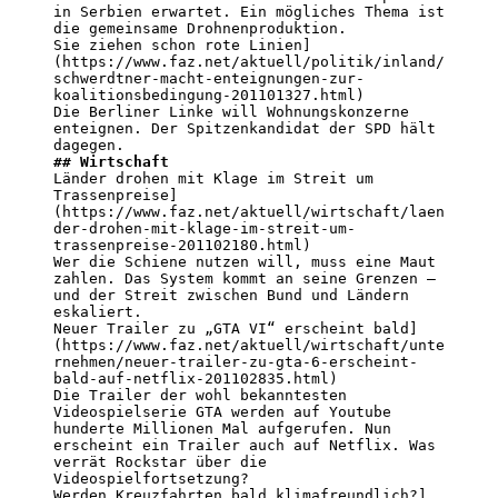
in Serbien erwartet. Ein mögliches Thema ist 
die gemeinsame Drohnenproduktion.

Sie ziehen schon rote Linien]
(https://www.faz.net/aktuell/politik/inland/
schwerdtner-macht-enteignungen-zur-
koalitionsbedingung-201101327.html)

Die Berliner Linke will Wohnungskonzerne 
enteignen. Der Spitzenkandidat der SPD hält 
## Wirtschaft
Länder drohen mit Klage im Streit um 
Trassenpreise]
(https://www.faz.net/aktuell/wirtschaft/laen
der-drohen-mit-klage-im-streit-um-
trassenpreise-201102180.html)

Wer die Schiene nutzen will, muss eine Maut 
zahlen. Das System kommt an seine Grenzen – 
und der Streit zwischen Bund und Ländern 
eskaliert.

Neuer Trailer zu „GTA VI“ erscheint bald]
(https://www.faz.net/aktuell/wirtschaft/unte
rnehmen/neuer-trailer-zu-gta-6-erscheint-
bald-auf-netflix-201102835.html)

Die Trailer der wohl bekanntesten 
Videospielserie GTA werden auf Youtube 
hunderte Millionen Mal aufgerufen. Nun 
erscheint ein Trailer auch auf Netflix. Was 
verrät Rockstar über die 
Videospielfortsetzung?

Werden Kreuzfahrten bald klimafreundlich?]