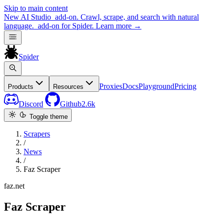
Skip to main content
New
AI Studio
add-on. Crawl, scrape, and search with natural
language.
add-on for Spider.
Learn more
→
Spider
Proxies
Docs
Playground
Pricing
Products
Resources
Discord
Github
2.6k
Toggle theme
Scrapers
/
News
/
Faz Scraper
faz.net
Faz Scraper