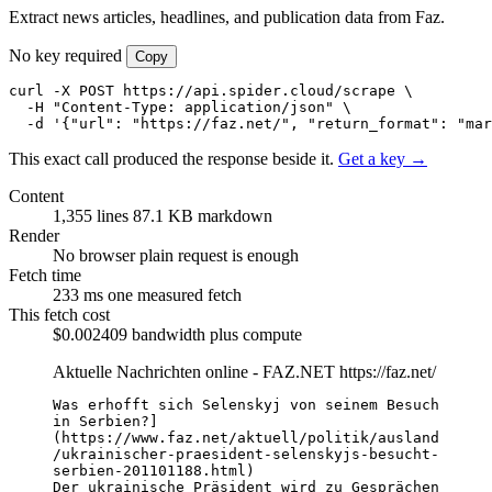
Extract news articles, headlines, and publication data from Faz.
No key required
Copy
curl -X POST https://api.spider.cloud/scrape \

  -H "Content-Type: application/json" \

  -d '{"url": "https://faz.net/", "return_format": "mar
This exact call produced the response beside it.
Get a key →
Content
1,355 lines
87.1 KB markdown
Render
No browser
plain request is enough
Fetch time
233 ms
one measured fetch
This fetch cost
$0.002409
bandwidth plus compute
Aktuelle Nachrichten online - FAZ.NET
https://faz.net/
Was erhofft sich Selenskyj von seinem Besuch 
in Serbien?]
(https://www.faz.net/aktuell/politik/ausland
/ukrainischer-praesident-selenskyjs-besucht-
serbien-201101188.html)

Der ukrainische Präsident wird zu Gesprächen 