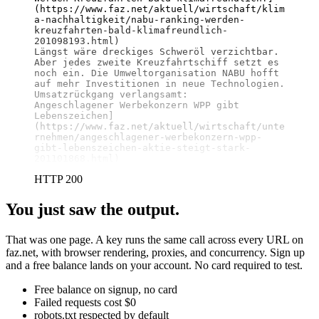
(https://www.faz.net/aktuell/wirtschaft/klim
a-nachhaltigkeit/nabu-ranking-werden-
kreuzfahrten-bald-klimafreundlich-
201098193.html)

Längst wäre dreckiges Schweröl verzichtbar. 
Aber jedes zweite Kreuzfahrtschiff setzt es 
noch ein. Die Umweltorganisation NABU hofft 
auf mehr Investitionen in neue Technologien.

Umsatzrückgang verlangsamt:

Angeschlagener Werbekonzern WPP gibt 
Lebenszeichen]
(https://www.faz.net/aktuell/wirtschaft/unte
rnehmen/angeschlagener-werbekonzern-wpp-
gibt-lebenszeichen-aktie-steigt-stark-
201101868.html)
HTTP 200
You just saw the output.
That was one page. A key runs the same call across every URL on
faz.net, with browser rendering, proxies, and concurrency. Sign up
and a free balance lands on your account. No card required to test.
Free balance on signup, no card
Failed requests cost $0
robots.txt respected by default