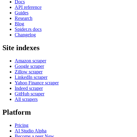
Docs
API reference
Guides
Research
Blog
Spider.rs docs
Changelog
Site indexes
Amazon scraper
Google scraper
Zillow scraper
LinkedIn scraper
Yahoo Finance scraper
Indeed scraper
GitHub scraper
All scrapers
Platform
Pricing
AI Studio
Alpha
Become a peer
New