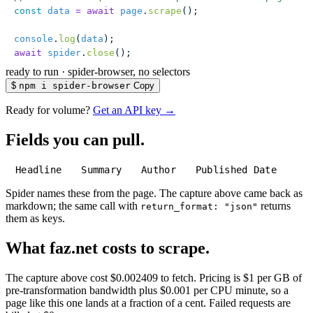
const
 data
 =
 await
 page
.
scrape
();
console
.
log
(
data
);
await
 spider
.
close
();
ready to run
·
spider-browser, no selectors
$
npm i spider-browser
Copy
Ready for volume?
Get an API key →
Fields you can pull.
Headline
Summary
Author
Published Date
Spider names these from the page. The capture above came back as
markdown; the same call with
returns
return_format: "json"
them as keys.
What faz.net costs to scrape.
The capture above cost $0.002409 to fetch. Pricing is $1 per GB of
pre-transformation bandwidth plus $0.001 per CPU minute, so a
page like this one lands at a fraction of a cent. Failed requests are