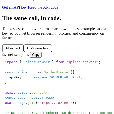
Get an API key
Read the API docs
The same call, in code.
The keyless call above returns markdown. These examples add a
key, so you get browser rendering, proxies, and concurrency on
faz.net.
AI extract
CSS selectors
faz-net-scraper.ts
Copy
import
 { 
SpiderBrowser
 } 
from
 "
spider-browser
"
;
const
 spider
 =
 new
 SpiderBrowser
({
  apiKey
:
 process
.
env
.
SPIDER_API_KEY
!
,
});
await
 spider
.
connect
();
const
 page
 =
 spider
.
page
!
;
await
 page
.
goto
(
"
https://faz.net
"
);
// No selectors, no schema. Spider reads the page and