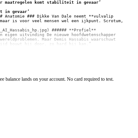
r maatregelen komt stabiliteit in gevaar’
t in gevaar’
# Anatomie ### Dikke Van Dale neemt 
**vulvalip 
maar is voor veel mensen wel een ijkpunt. Scrotum, 
_AI_Hassabis_hp.jpg) ###### 
**Profiel**
n eigen uitvinding De nieuwe hoofdwetenschapper 
wereldproblemen. Maar Demis Hassabis waarschuwt 
ijd bouwt hij door, zo hard hij kan.”
e balance lands on your account. No card required to test.