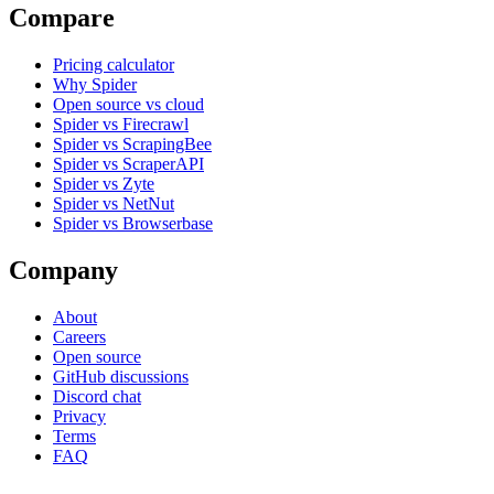
Compare
Pricing calculator
Why Spider
Open source vs cloud
Spider vs Firecrawl
Spider vs ScrapingBee
Spider vs ScraperAPI
Spider vs Zyte
Spider vs NetNut
Spider vs Browserbase
Company
About
Careers
Open source
GitHub discussions
Discord chat
Privacy
Terms
FAQ