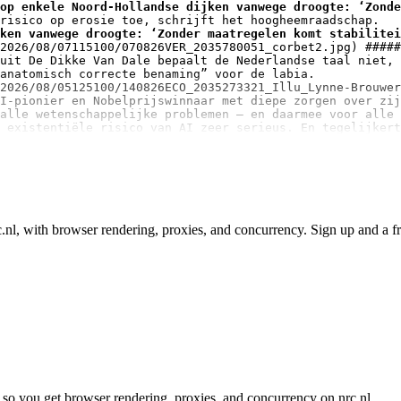
op enkele Noord-Hollandse dijken vanwege droogte: ‘Zonde
ken vanwege droogte: ‘Zonder maatregelen komt stabilitei
2026/08/07115100/070826VER_2035780051_corbet2.jpg) #####
uit De Dikke Van Dale bepaalt de Nederlandse taal niet, 
anatomisch correcte benaming” voor de labia.

2026/08/05125100/140826ECO_2035273321_Illu_Lynne-Brouwer
I-pionier en Nobelprijswinnaar met diepe zorgen over zij
alle wetenschappelijke problemen – en daarmee voor alle 
 existentiële risico van AI zeer serieus. En tegelijkert
nl, with browser rendering, proxies, and concurrency. Sign up and a fre
so you get browser rendering, proxies, and concurrency on nrc.nl.