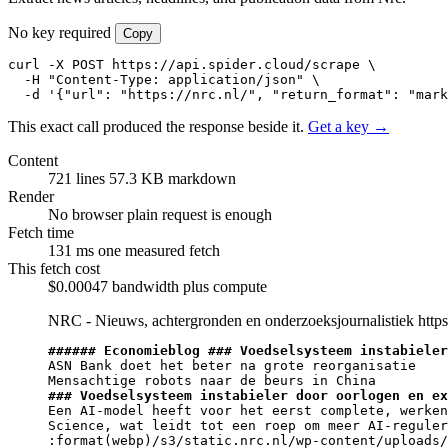
No key required
Copy
curl -X POST https://api.spider.cloud/scrape \

  -H "Content-Type: application/json" \

  -d '{"url": "https://nrc.nl/", "return_format": "mark
This exact call produced the response beside it.
Get a key →
Content
721 lines
57.3 KB markdown
Render
No browser
plain request is enough
Fetch time
131 ms
one measured fetch
This fetch cost
$0.00047
bandwidth plus compute
NRC - Nieuws, achtergronden en onderzoeksjournalistiek
https
###### Economieblog ### Voedselsysteem instabieler
ASN Bank doet het beter na grote reorganisatie

### Voedselsysteem instabieler door oorlogen en ex
Een AI-model heeft voor het eerst complete, werken
Science, wat leidt tot een roep om meer AI-reguler