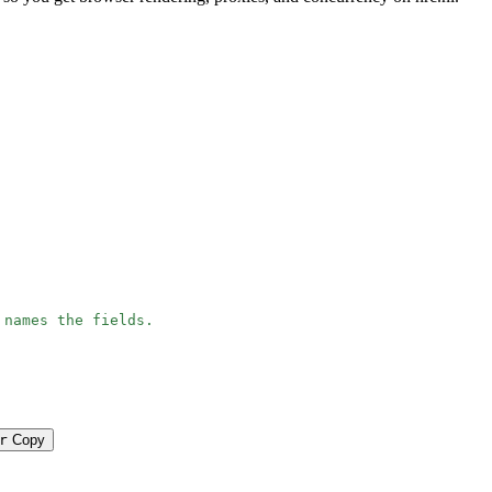
 names the fields.
r
Copy