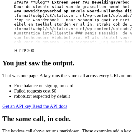
###### 
**Blog**
 Extreem weer ### Beweidingsverbod 
### Beweidingsverbod op enkele Noord-Hollandse dij
:format(webp)/s3/static.nrc.nl/wp-content/uploads/
**
op in woordenboek – maar schaamlip gaat er niet 
eikel en teelbal stonden er al in, straks ook de „
:format(webp)/s3/static.nrc.nl/wp-content/uploads/
Kunstmatige intelligentie ### Demis Hassabis: de A
van techconcern Alphabet ziet AI als sleutel voor 
ook voor de gevaren. Zijn biograaf: „Hij neemt het
HTTP 200
You just saw the output.
That was one page. A key runs the same call across every URL on nrc.
Free balance on signup, no card
Failed requests cost $0
robots.txt respected by default
Get an API key
Read the API docs
The same call, in code.
The keyless call above returns markdown. These examples add a key, 