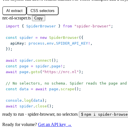
AI extract
CSS selectors
nrc-nl-scraper.ts
Copy
import
 { 
SpiderBrowser
 } 
from
 "
spider-browser
"
;
const
 spider
 =
 new
 SpiderBrowser
({
  apiKey
:
 process
.
env
.
SPIDER_API_KEY
!
,
});
await
 spider
.
connect
();
const
 page
 =
 spider
.
page
!
;
await
 page
.
goto
(
"
https://nrc.nl
"
);
// No selectors, no schema. Spider reads the page and
const
 data
 =
 await
 page
.
scrape
();
console
.
log
(
data
);
await
 spider
.
close
();
ready to run
·
spider-browser, no selectors
$
npm i spider-browse
Ready for volume?
Get an API key →