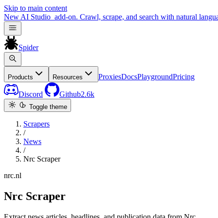
Skip to main content
New
AI Studio
add-on. Crawl, scrape, and search with natural langu
Spider
Proxies
Docs
Playground
Pricing
Products
Resources
Discord
Github
2.6k
Toggle theme
Scrapers
/
News
/
Nrc Scraper
nrc.nl
Nrc Scraper
Extract news articles, headlines, and publication data from Nrc.