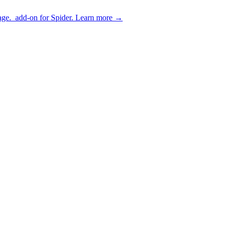
age.
add-on for Spider.
Learn more
→