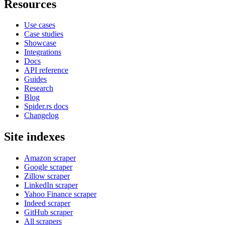
Resources
Use cases
Case studies
Showcase
Integrations
Docs
API reference
Guides
Research
Blog
Spider.rs docs
Changelog
Site indexes
Amazon scraper
Google scraper
Zillow scraper
LinkedIn scraper
Yahoo Finance scraper
Indeed scraper
GitHub scraper
All scrapers