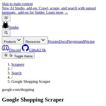
Skip to main content
New
AI Studio
add-on. Crawl, scrape, and search with natural
language.
add-on for Spider.
Learn more
→
Spider
Proxies
Docs
Playground
Pricing
Products
Resources
Discord
Github
2.6k
Toggle theme
Scrapers
/
Search
/
Google Shopping Scraper
google.com/shopping
Google Shopping Scraper