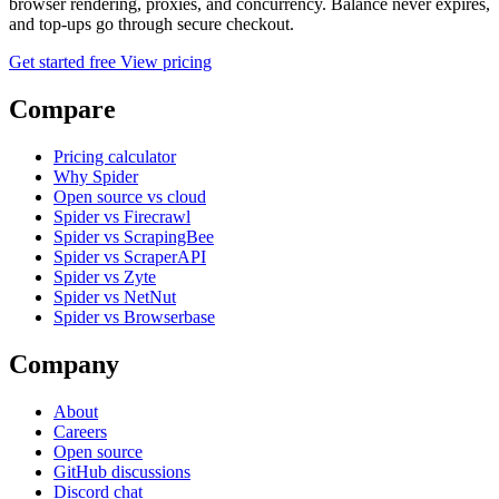
browser rendering, proxies, and concurrency. Balance never expires,
and top-ups go through secure checkout.
Get started free
View pricing
Compare
Pricing calculator
Why Spider
Open source vs cloud
Spider vs Firecrawl
Spider vs ScrapingBee
Spider vs ScraperAPI
Spider vs Zyte
Spider vs NetNut
Spider vs Browserbase
Company
About
Careers
Open source
GitHub discussions
Discord chat