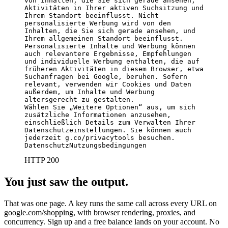
von Inhalten, die Sie sich gerade ansehen, 
Aktivitäten in Ihrer aktiven Suchsitzung und 
Ihrem Standort beeinflusst. Nicht 
personalisierte Werbung wird von den 
Inhalten, die Sie sich gerade ansehen, und 
Ihrem allgemeinen Standort beeinflusst. 
Personalisierte Inhalte und Werbung können 
auch relevantere Ergebnisse, Empfehlungen 
und individuelle Werbung enthalten, die auf 
früheren Aktivitäten in diesem Browser, etwa 
Suchanfragen bei Google, beruhen. Sofern 
relevant, verwenden wir Cookies und Daten 
außerdem, um Inhalte und Werbung 
altersgerecht zu gestalten.

Wählen Sie „Weitere Optionen“ aus, um sich 
zusätzliche Informationen anzusehen, 
einschließlich Details zum Verwalten Ihrer 
Datenschutzeinstellungen. Sie können auch 
jederzeit g.co/privacytools besuchen.

DatenschutzNutzungsbedingungen
HTTP 200
You just saw the output.
That was one page. A key runs the same call across every URL on
google.com/shopping, with browser rendering, proxies, and
concurrency. Sign up and a free balance lands on your account. No