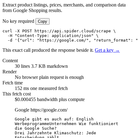
Extract product listings, prices, merchants, and comparison data
from Google Shopping results.
No key required
Copy
curl -X POST https://api.spider.cloud/scrape \

  -H "Content-Type: application/json" \

  -d '{"url": "https://google.com/", "return_format": "
This exact call produced the response beside it.
Get a key →
Content
30 lines
3.7 KB markdown
Render
No browser
plain request is enough
Fetch time
152 ms
one measured fetch
This fetch cost
$0.000455
bandwidth plus compute
Google
https://google.com/
Google gibt es auch auf: English

WerbeprogrammeUnternehmen Wie funktioniert 
die Google Suche?

Drei Jahrzehnte Klimaschutz: Jede 
Entscheidung zählt
