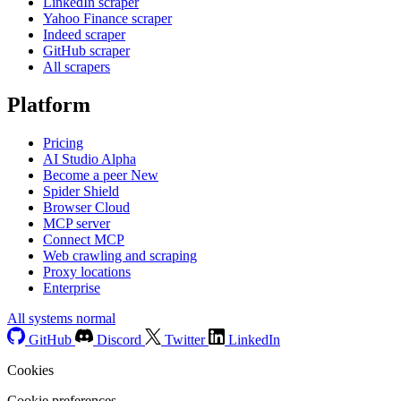
LinkedIn scraper
Yahoo Finance scraper
Indeed scraper
GitHub scraper
All scrapers
Platform
Pricing
AI Studio
Alpha
Become a peer
New
Spider Shield
Browser Cloud
MCP server
Connect MCP
Web crawling and scraping
Proxy locations
Enterprise
All systems normal
GitHub
Discord
Twitter
LinkedIn
Cookies
Cookie preferences