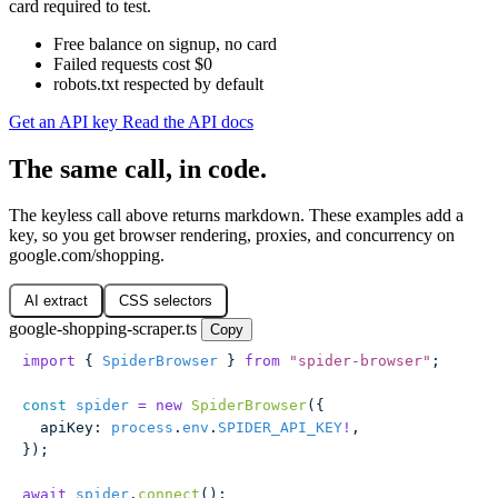
card required to test.
Free balance on signup, no card
Failed requests cost $0
robots.txt respected by default
Get an API key
Read the API docs
The same call, in code.
The keyless call above returns markdown. These examples add a
key, so you get browser rendering, proxies, and concurrency on
google.com/shopping.
AI extract
CSS selectors
google-shopping-scraper.ts
Copy
import
 { 
SpiderBrowser
 } 
from
 "
spider-browser
"
;
const
 spider
 =
 new
 SpiderBrowser
({
  apiKey
:
 process
.
env
.
SPIDER_API_KEY
!
,
});
await
 spider
.
connect
();