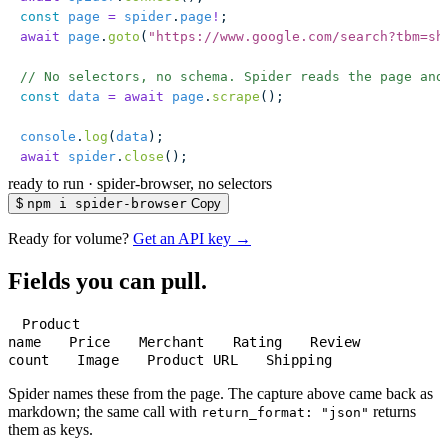
const
 page
 =
 spider
.
page
!
;
await
 page
.
goto
(
"
https://www.google.com/search?tbm=sh
// No selectors, no schema. Spider reads the page and
const
 data
 =
 await
 page
.
scrape
();
console
.
log
(
data
);
await
 spider
.
close
();
ready to run
·
spider-browser, no selectors
$
npm i spider-browser
Copy
Ready for volume?
Get an API key →
Fields you can pull.
Product
name
Price
Merchant
Rating
Review
count
Image
Product URL
Shipping
Spider names these from the page. The capture above came back as
markdown; the same call with
returns
return_format: "json"
them as keys.