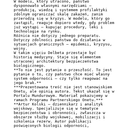
W modelu, który utracono, państwo 
dysponowało własnymi narzędziami — 
produkcją, wiedzą i systemem profilaktyki 
zdolnym ograniczać skalę zakażeń, zanim 
przerodzą się w kryzys. W modelu, który go 
zastąpił, reaguje dopiero wtedy, gdy problem 
już wystąpi — kupując procedury, leki i 
technologie na rynku.

Różnica nie dotyczy jednego preparatu. 
Dotyczy zdolności państwa do działania w 
sytuacjach granicznych — epidemii, kryzysu, 
wojny.

W takim ujęciu Delbeta przestaje być 
historią medycyny. Staje się elementem 
utraconej architektury bezpieczeństwa 
**To nie jest pytanie o przeszłość. To jest 
pytanie o to, czy państwo chce mieć własny 
system odporności — czy tylko reagować na 
jego brak.**
*
**Prezentowana treść nie jest stanowiskiem 
Onetu, ale opinią autora. Tekst ukazał się w 
Portalu Mundurowym. Materiał pokazujemy w 
ramach Programu Partnerskiego Onetu.**
**Artur Kolski — dziennikarz i analityk 
wojskowy. Specjalizuje się w tematyce 
bezpieczeństwa i obronności, zwłaszcza w 
obszarze służby wojskowej, mobilizacji i 
szkolenia rezerw. Autor publikacji 
poświęconych biologii odporności, 