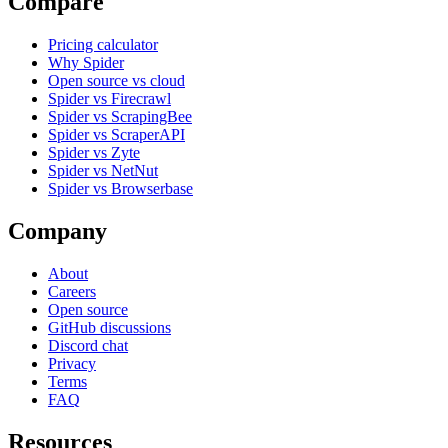
Compare
Pricing calculator
Why Spider
Open source vs cloud
Spider vs Firecrawl
Spider vs ScrapingBee
Spider vs ScraperAPI
Spider vs Zyte
Spider vs NetNut
Spider vs Browserbase
Company
About
Careers
Open source
GitHub discussions
Discord chat
Privacy
Terms
FAQ
Resources