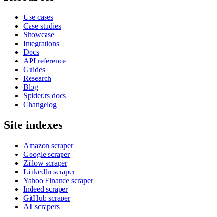
Use cases
Case studies
Showcase
Integrations
Docs
API reference
Guides
Research
Blog
Spider.rs docs
Changelog
Site indexes
Amazon scraper
Google scraper
Zillow scraper
LinkedIn scraper
Yahoo Finance scraper
Indeed scraper
GitHub scraper
All scrapers