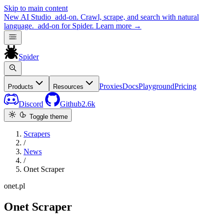
Skip to main content
New
AI Studio
add-on. Crawl, scrape, and search with natural
language.
add-on for Spider.
Learn more
→
Spider
Proxies
Docs
Playground
Pricing
Products
Resources
Discord
Github
2.6k
Toggle theme
Scrapers
/
News
/
Onet Scraper
onet.pl
Onet Scraper