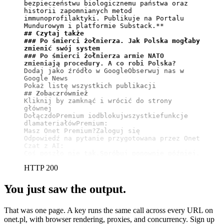
bezpieczeństwu biologicznemu państwa oraz 
historii zapomnianych metod 
immunoprofilaktyki. Publikuje na Portalu 
Mundurowym i platformie Substack.**
## Czytaj także
### Po śmierci żołnierza. Jak Polska mogłaby 
zmienić swój system
### Po śmierci żołnierza armie NATO 
zmieniają procedury. A co robi Polska?
Dodaj jako źródło w GoogleObserwuj nas w 
Google News

## Zobaczrównież
Kliknij by zamknąć i wrócić do strony 
głównej

DołączdoPremium iodblokujwszystkiefunkcje 
dlamateriałówPremium:

Masz Onet Premium?Zaloguj się

Odpowiedź na pytanie przygotowana przez Onet 
Czat z AI:

Coś poszło nie tak.Spróbuj ponownie później.
HTTP 200
You just saw the output.
That was one page. A key runs the same call across every URL on
onet.pl, with browser rendering, proxies, and concurrency. Sign up