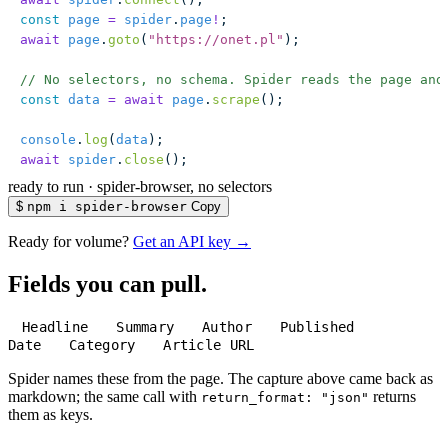
const
 page
 =
 spider
.
page
!
;
await
 page
.
goto
(
"
https://onet.pl
"
);
// No selectors, no schema. Spider reads the page and
const
 data
 =
 await
 page
.
scrape
();
console
.
log
(
data
);
await
 spider
.
close
();
ready to run
·
spider-browser, no selectors
$
npm i spider-browser
Copy
Ready for volume?
Get an API key →
Fields you can pull.
Headline
Summary
Author
Published
Date
Category
Article URL
Spider names these from the page. The capture above came back as
markdown; the same call with
returns
return_format: "json"
them as keys.