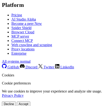
Platform
Pricing
AI Studio
Alpha
Become a peer
New
Spider Shield
Browser Cloud
MCP server
Connect MCP
Web crawling and scraping
Proxy locations
Enterprise
All systems normal
GitHub
Discord
Twitter
LinkedIn
Cookies
Cookie preferences
We use cookies to improve your experience and analyze site usage.
Privacy Policy
Decline
Accept