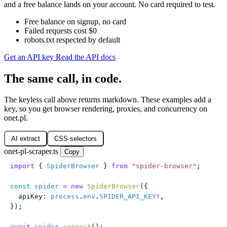
and a free balance lands on your account. No card required to test.
Free balance on signup, no card
Failed requests cost $0
robots.txt respected by default
Get an API key
Read the API docs
The same call, in code.
The keyless call above returns markdown. These examples add a
key, so you get browser rendering, proxies, and concurrency on
onet.pl.
AI extract
CSS selectors
onet-pl-scraper.ts
Copy
import
 { 
SpiderBrowser
 } 
from
 "
spider-browser
"
;
const
 spider
 =
 new
 SpiderBrowser
({
  apiKey
:
 process
.
env
.
SPIDER_API_KEY
!
,
});
await
 spider
.
connect
();