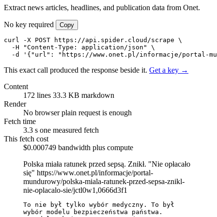
Extract news articles, headlines, and publication data from Onet.
No key required
Copy
curl -X POST https://api.spider.cloud/scrape \

  -H "Content-Type: application/json" \

  -d '{"url": "https://www.onet.pl/informacje/portal-mu
This exact call produced the response beside it.
Get a key →
Content
172 lines
33.3 KB markdown
Render
No browser
plain request is enough
Fetch time
3.3 s
one measured fetch
This fetch cost
$0.000749
bandwidth plus compute
Polska miała ratunek przed sepsą. Znikł. "Nie opłacało
się"
https://www.onet.pl/informacje/portal-
mundurowy/polska-miala-ratunek-przed-sepsa-znikl-
nie-oplacalo-sie/jctl0w1,0666d3f1
To nie był tylko wybór medyczny. To był 
wybór modelu bezpieczeństwa państwa.
